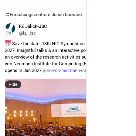
Forschungszentrum Jülich
boosted
FZ Jülich-JSC
Jul 17
@
fzj_jsc
 Save the date: 13th NIC Symposium on 25-26 February 
2027. Insightful talks & an interactive poster session will give 
an overview of the research activities supported by the John 
von Neumann Institute for Computing (NIC). 
Registration 
opens in Jan 2027 
john-von-neumann-institut.de/e
Hide