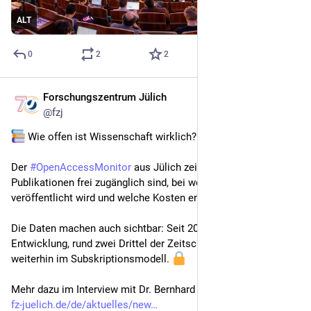
ALT
0
2
2
Forschungszentrum Jülich
Jul 17
@
fzj
 Wie offen ist Wissenschaft wirklich?
Der 
#
OpenAccessMonitor
 aus Jülich zeigt, welche 
Publikationen frei zugänglich sind, bei welchen Verlagen 
veröffentlicht wird und welche Kosten entstehen. 
Die Daten machen auch sichtbar: Seit 2022 stagniert die 
Entwicklung, rund zwei Drittel der Zeitschriften erscheinen 
weiterhin im Subskriptionsmodell. 
Mehr dazu im Interview mit Dr. Bernhard Mittermaier:
fz-juelich.de/de/aktuelles/new