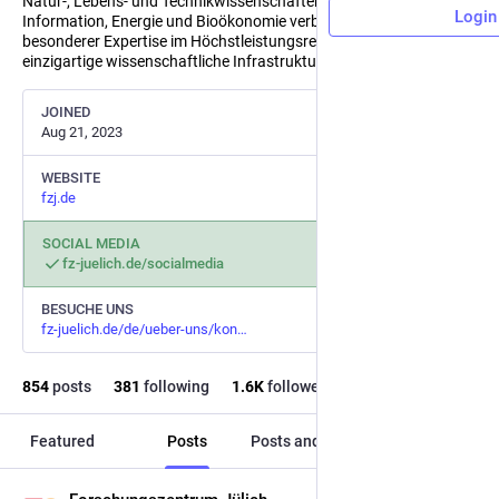
Natur-, Lebens- und Technikwissenschaften in den Bereichen
Login
Information, Energie und Bioökonomie verbinden wir mit
besonderer Expertise im Höchstleistungsrechnen und setzen
einzigartige wissenschaftliche Infrastrukturen ein.
JOINED
Aug 21, 2023
WEBSITE
fzj.de
SOCIAL MEDIA
fz-juelich.de/socialmedia
BESUCHE UNS
fz-juelich.de/de/ueber-uns/kon
854
posts
381
following
1.6
K
followers
Featured
Posts
Posts and replies
Media