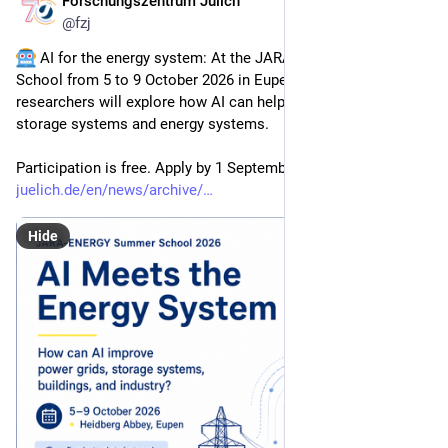
Forschungszentrum Jülich
4h
@
fzj
 AI for the energy system: At the JARA ENERGY Summer 
School from 5 to 9 October 2026 in Eupen, early career 
researchers will explore how AI can help optimize power grids, 
storage systems and energy systems.
Participation is free. Apply by 1 September. 
fz-
juelich.de/en/news/archive/
Hide