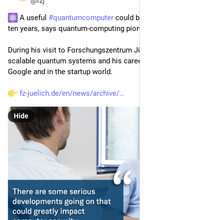
@
fzj
 A useful 
#
quantumcomputer
 could be built within five to 
ten years, says quantum-computing pioneer John Martinis.
During his visit to Forschungszentrum Jülich, he spoke about 
scalable quantum systems and his career in academia, at 
Google and in the startup world.
fz-juelich.de/en/news/archive/
Hide