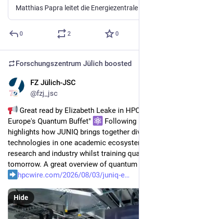
Matthias Papra leitet die Energiezentrale am Forschungszentrum Jülich.
0
2
0
Forschungszentrum Jülich
boosted
FZ Jülich-JSC
3d
@
fzj_jsc
 Great read by Elizabeth Leake in HPCwire: "JUNIQ: 
Europe's Quantum Buffet" 
 Following her visit to JSC, she 
highlights how JUNIQ brings together diverse quantum 
technologies in one academic ecosystem, accelerating 
research and industry whilst training quantum talents of 
tomorrow. A great overview of quantum computing at JSC! 
hpcwire.com/2026/08/03/juniq-e
Hide