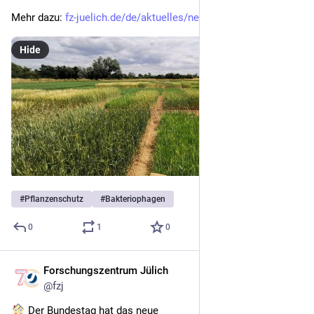
Mehr dazu: 
fz-juelich.de/de/aktuelles/new
Hide
#
Pflanzenschutz
#
Bakteriophagen
0
1
0
Forschungszentrum Jülich
Jul 10
@
fzj
 Der Bundestag hat das neue 