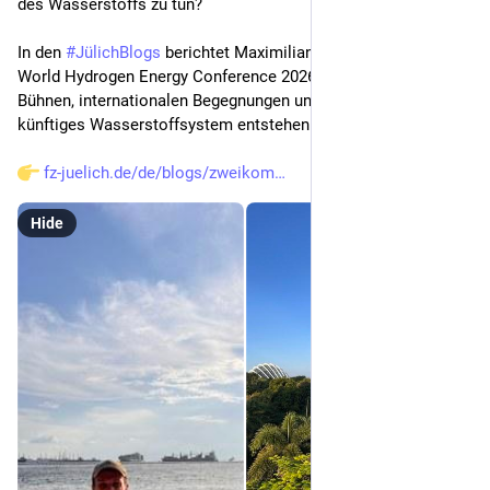
des Wasserstoffs zu tun?
In den 
#
JülichBlogs
 berichtet Maximilian Stargardt von der 
World Hydrogen Energy Conference 2026, zwölf parallelen 
Bühnen, internationalen Begegnungen und der Frage, wie ein 
künftiges Wasserstoffsystem entstehen kann.
fz-juelich.de/de/blogs/zweikom
Hide