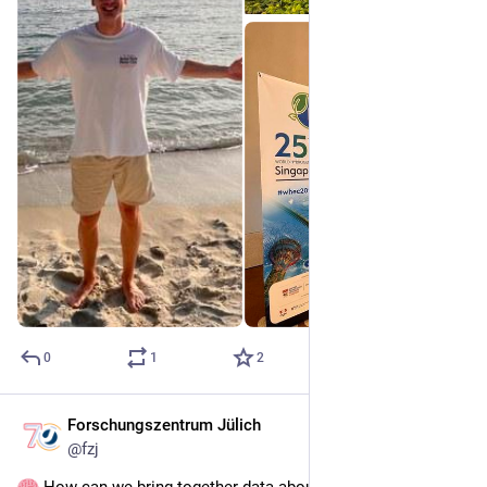
0
1
2
Forschungszentrum Jülich
Jul 20
@
fzj
 How can we bring together data about the human brain 