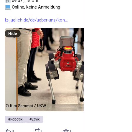
 09.07., 15 Uhr
 Online, keine Anmeldung
fz-juelich.de/de/ueber-uns/kon
Hide
#
Robotik
#
Ethik
0
1
1