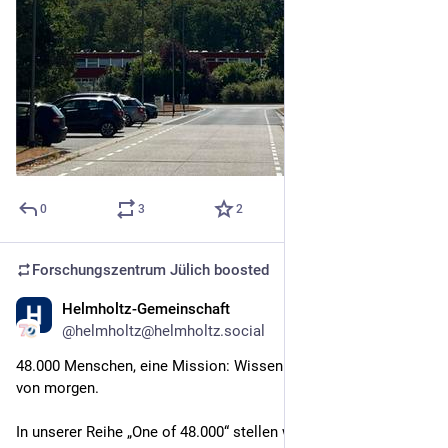
0
3
2
Forschungszentrum Jülich
boosted
Helmholtz-Gemeinschaft
1d
@
helmholtz@helmholtz.social
48.000 Menschen, eine Mission: Wissen schaffen für die Welt 
von morgen. 
In unserer Reihe „One of 48.000“ stellen wir die Menschen 