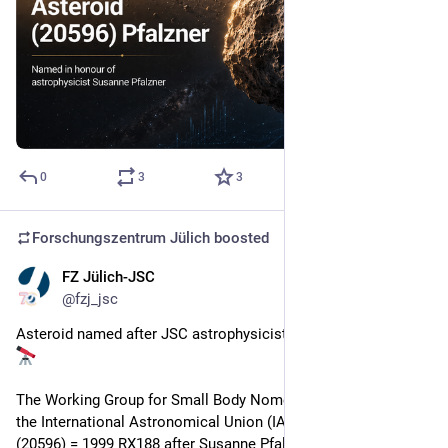
0
3
3
Forschungszentrum Jülich
boosted
FZ Jülich-JSC
Jul 24
@
fzj_jsc
Asteroid named after JSC astrophysicist Susanne Pfalzner 
The Working Group for Small Body Nomenclature (WGSBN) of 
the International Astronomical Union (IAU) named asteroid 
(20596) = 1999 RX188 after Susanne Pfalzner in recognition of 