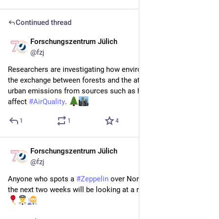
Continued thread
Forschungszentrum Jülich
4d
@
fzj
Researchers are investigating how environmental stress alters 
the exchange between forests and the atmosphere, and how 
urban emissions from sources such as household chemicals 
affect 
#
AirQuality
. 
1
1
4
Forschungszentrum Jülich
4d
@
fzj
Anyone who spots a 
#
Zeppelin
 over North Rhine-Westphalia in 
the next two weeks will be looking at a research lab in the air. 