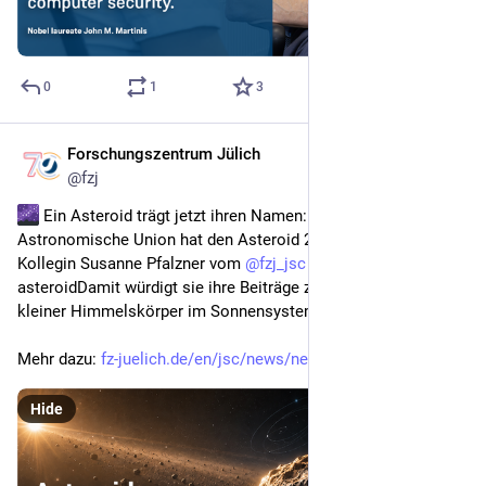
0
1
3
Forschungszentrum Jülich
Jul 24
@
fzj
 Ein Asteroid trägt jetzt ihren Namen: Die Internationale 
Astronomische Union hat den Asteroid 20596 nach unserer 
Kollegin Susanne Pfalzner vom 
@
fzj_jsc
 benannt. 
asteroidDamit würdigt sie ihre Beiträge zur Erforschung 
kleiner Himmelskörper im Sonnensystem. 
Mehr dazu: 
fz-juelich.de/en/jsc/news/news
Hide