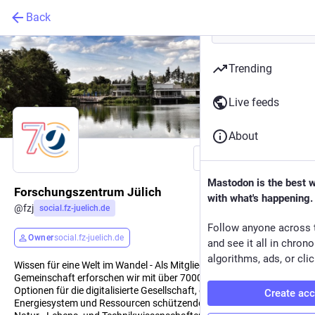
Back
Trending
Live feeds
About
Follow
Mastodon is the best 
Forschungszentrum Jülich
with what's happening.
@
fzj
social.fz-juelich.de
Follow anyone across 
Owner
social.fz-juelich.de
and see it all in chron
algorithms, ads, or clic
Wissen für eine Welt im Wandel - Als Mitglied der Helmholtz-
Gemeinschaft erforschen wir mit über 7000 Beschäftigten
Optionen für die digitalisierte Gesellschaft, ein klimaschonendes
Create ac
Energiesystem und Ressourcen schützendes Wirtschaften.