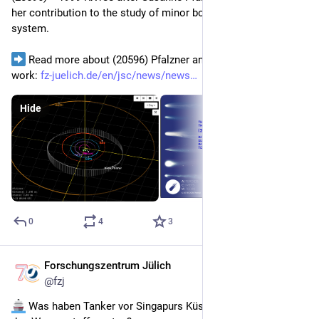
her contribution to the study of minor bodies of the solar 
system.
 Read more about (20596) Pfalzner and Susanne's amazing 
work: 
fz-juelich.de/en/jsc/news/news
Hide
0
4
3
Forschungszentrum Jülich
Jul 21
@
fzj
 Was haben Tanker vor Singapurs Küste mit der Zukunft 