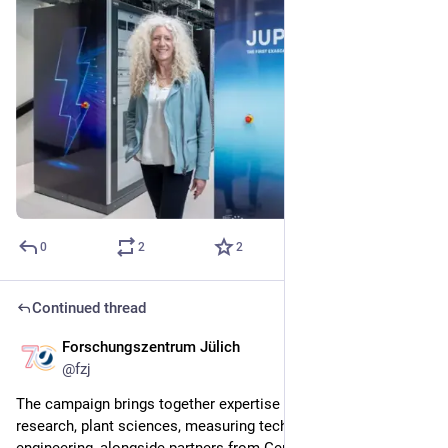
0
2
2
Continued thread
Forschungszentrum Jülich
4d
@
fzj
The campaign brings together expertise in atmospheric 
research, plant sciences, measuring technology and 
engineering, alongside partners from Germany and the 