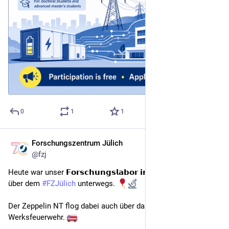
0
1
1
Forschungszentrum Jülich
5h
@
fzj
Heute war unser 𝗙𝗼𝗿𝘀𝗰𝗵𝘂𝗻𝗴𝘀𝗹𝗮𝗯𝗼𝗿 𝗶𝗻 𝗱𝗲𝗿 𝗟𝘂𝗳𝘁 direkt 
über dem 
#
FZJülich
 unterwegs. 
Der Zeppelin NT flog dabei auch über das Gebäude unserer 
Werksfeuerwehr. 