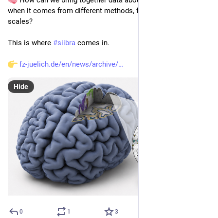
when it comes from different methods, formats, and spatial 
scales?
This is where 
#
siibra
 comes in.
fz-juelich.de/en/news/archive/
Hide
0
1
3