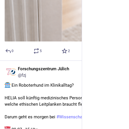
0
5
2
Forschungszentrum Jülich
Jul 8
@
fzj
 Ein Roboterhund im Klinikalltag?
HELIA soll künftig medizinisches Personal entlasten. Doch 
welche ethischen Leitplanken braucht flexible Robotik?
Darum geht es morgen bei 
#
WissenschaftOnline
.