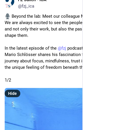
Jul 16
@
fzj_ica
 Beyond the lab: Meet our colleague Mario Schlösser!
We are always excited to see the people behind the research 
and not only their work, but also the passions and stories that 
shape them.
In the latest episode of the 
@
fzj
 podcast, our ICA colleague 
Mario Schlösser shares his fascination for apnoea diving: a 
journey about focus, mindfulness, trust in one's own body, and 
the unique feeling of freedom beneath the water's surface. 
1/2
Hide