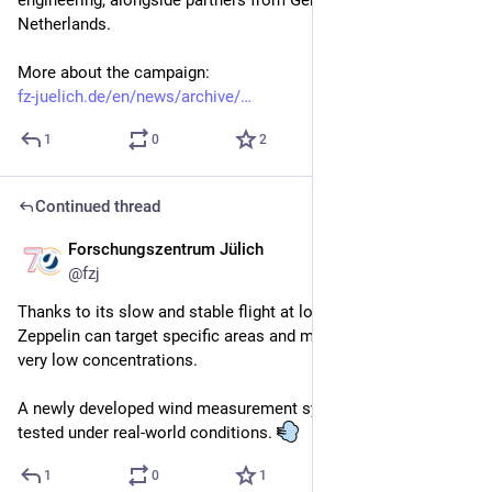
Netherlands.
More about the campaign:
fz-juelich.de/en/news/archive/
1
0
2
Continued thread
Forschungszentrum Jülich
4d
@
fzj
Thanks to its slow and stable flight at low altitudes, the 
Zeppelin can target specific areas and measure trace gases in 
very low concentrations. 
A newly developed wind measurement system is also being 
tested under real-world conditions. 
1
0
1