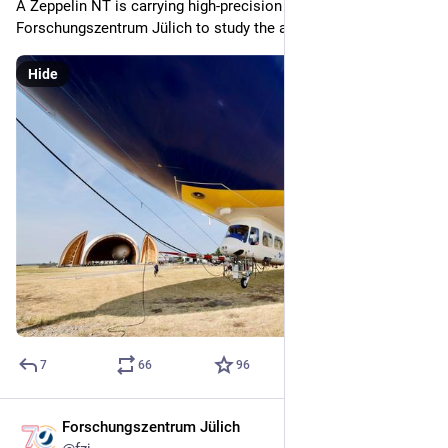
A Zeppelin NT is carrying high-precision instruments from 
Forschungszentrum Jülich to study the atmosphere. 
#
CCFLUX
Hide
7
66
96
Forschungszentrum Jülich
Jul 28