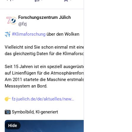
Forschungszentrum Jülich
Jul 7
@
fzj
#
Klimaforschung
 über den Wolken
Vielleicht sind Sie schon einmal mit einem Flugzeug geflogen, 
das gleichzeitig Daten für die Klimaforschung sammelt.
Seit 15 Jahren ist ein speziell ausgerüsteter Lufthansa Airbus 
auf Linienflügen für die Atmosphärenforschung unterwegs. 
Am 2011 startete die Maschine erstmals mit einem 
#
IAGOS
-
Messsystem an Bord.
fz-juelich.de/de/aktuelles/new
 Symbolbild, KI-generiert
Hide