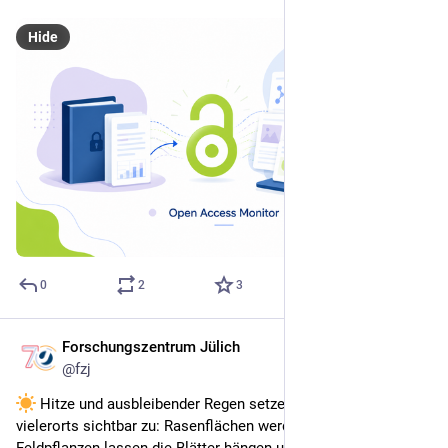
Hide
0
2
3
Forschungszentrum Jülich
Jul 16
@
fzj
 Hitze und ausbleibender Regen setzen Pflanzen derzeit 
vielerorts sichtbar zu: Rasenflächen werden braun, 
Feldpflanzen lassen die Blätter hängen und Böden trocknen 