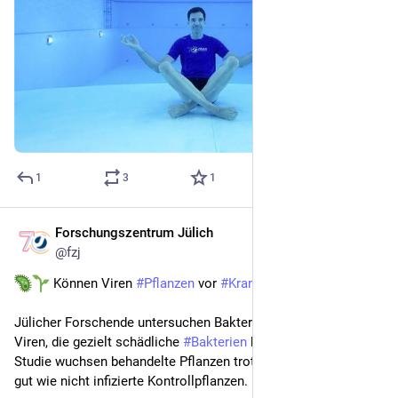
1
3
1
Forschungszentrum Jülich
Jul 10
@
fzj
 Können Viren 
#
Pflanzen
 vor 
#
Krankheiten
 schützen?
Jülicher Forschende untersuchen Bakteriophagen: natürliche 
Viren, die gezielt schädliche 
#
Bakterien
 befallen. In einer 
Studie wuchsen behandelte Pflanzen trotz Infektion ähnlich 
gut wie nicht infizierte Kontrollpflanzen.