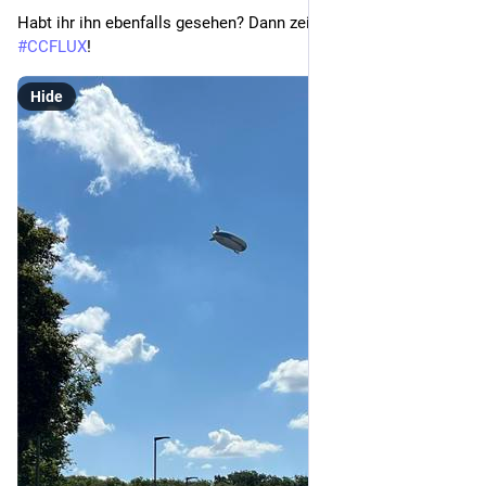
Habt ihr ihn ebenfalls gesehen? Dann zeigt uns euer 
 mit 
#
CCFLUX
!
Hide